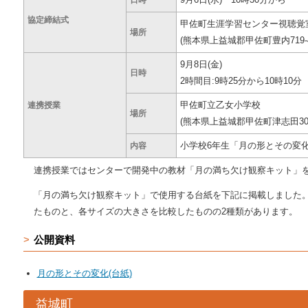
日時
協定締結式
甲佐町生涯学習センター視聴覚
場所
(熊本県上益城郡甲佐町豊内719-4
9月8日(金)
日時
2時間目:9時25分から10時10分
甲佐町立乙女小学校
連携授業
場所
(熊本県上益城郡甲佐町津志田307
小学校6年生「月の形とその変
内容
連携授業ではセンターで開発中の教材「月の満ち欠け観察キット」
「月の満ち欠け観察キット」で使用する台紙を下記に掲載しました
たものと、各サイズの大きさを比較したものの2種類があります。
公開資料
月の形とその変化(台紙)
益城町