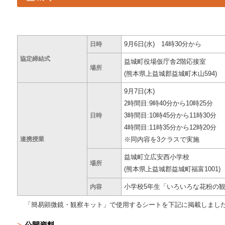
9月6日(水) 14時30分から
日時
協定締結式
益城町役場仮庁舎2階応接室
場所
(熊本県上益城郡益城町木山594)
9月7日(木)
2時間目:9時40分から10時25分
3時間目:10時45分から11時30分
日時
4時間目:11時35分から12時20分
連携授業
※同内容を3クラスで実施
益城町立広安西小学校
場所
(熊本県上益城郡益城町福富1001)
小学校5年生「いろいろな花粉の
内容
「簡易顕微鏡・観察キット」で使用するシートを下記に掲載しまし
公開資料