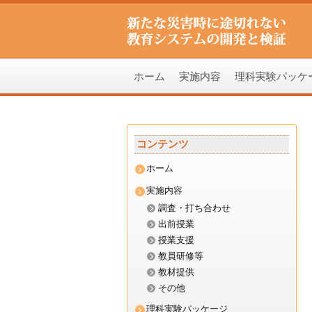
ホーム
実施内容
理科実験パッケ
コ
ン
コンテンツ
テ
ホーム
ン
実施内容
調査・打ち合わせ
ツ
出前授業
授業支援
へ
教員研修等
教材提供
ス
その他
理科実験パッケージ